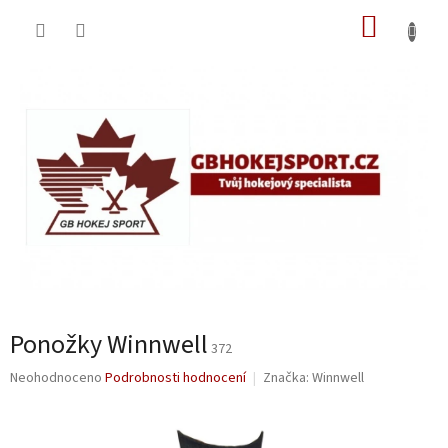
Přejít
NÁKUP
na
obsah
KOŠÍK
Ponožky Winnwell
372
Průměrné
Neohodnoceno
Podrobnosti hodnocení
Značka:
Winnwell
hodnocení
produktu
je