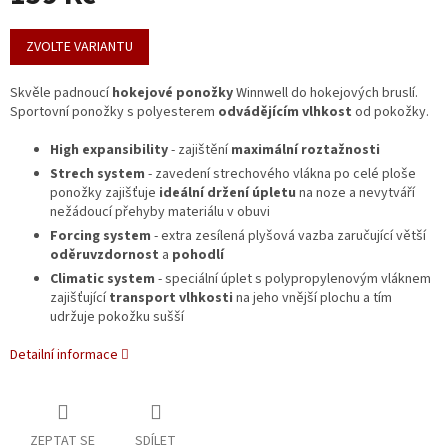
Měrná
cena:
ZVOLTE VARIANTU
Skvěle padnoucí
hokejové
ponožky
Winnwell do hokejových bruslí.
Sportovní ponožky s polyesterem
odvádějícím vlhkost
od pokožky.
High expansibility
- zajištění
maximální roztažnosti
Strech system
- zavedení strechového vlákna po celé ploše
ponožky zajišťuje
ideální držení úpletu
na noze a nevytváří
nežádoucí přehyby materiálu v obuvi
Forcing system
- extra zesílená plyšová vazba zaručující větší
oděruvzdornost
a
pohodlí
Climatic system
- speciální úplet s polypropylenovým vláknem
zajišťující
transport vlhkosti
na jeho vnější plochu a tím
udržuje pokožku sušší
Detailní informace
ZEPTAT SE
SDÍLET