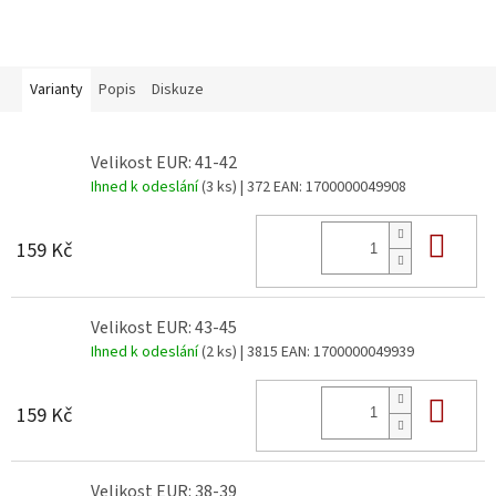
Varianty
Popis
Diskuze
Velikost EUR: 41-42
Ihned k odeslání
(3 ks)
| 372
EAN:
1700000049908
Do 
159 Kč
Velikost EUR: 43-45
Ihned k odeslání
(2 ks)
| 3815
EAN:
1700000049939
Do 
159 Kč
Velikost EUR: 38-39