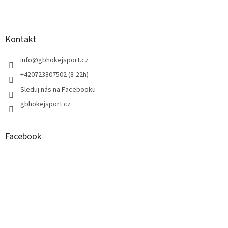
Z
á
p
a
Kontakt
t
í
info
@
gbhokejsport.cz
+420723807502 (8-22h)
Sleduj nás na Facebooku
gbhokejsport.cz
Facebook