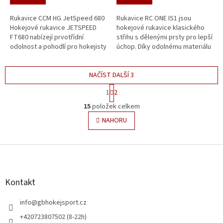
Rukavice CCM HG JetSpeed 680
Rukavice RC ONE IS1 jsou
Hokejové rukavice JETSPEED
hokejové rukavice klasického
FT680 nabízejí prvotřídní
střihu s dělenými prsty pro lepší
odolnost a pohodlí pro hokejisty
úchop. Díky odolnému materiálu
všech úrovní. Nejenže jsou
a silným ochranným prvkům se
vyztužené a vyplněné kvalitní
perfektně hodí pro amatérské...
PE...
NAČÍST DALŠÍ 3
S
1
2
t
O
r
15
položek celkem
v
á
l
NAHORU
n
á
k
o
d
v
Z
a
á
c
á
n
í
p
í
p
a
Kontakt
r
t
v
í
info
@
gbhokejsport.cz
k
y
+420723807502 (8-22h)