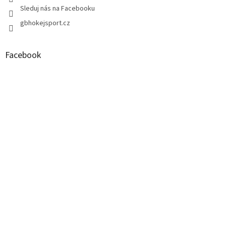
v
Sleduj nás na Facebooku
ý
p
gbhokejsport.cz
i
s
u
Facebook