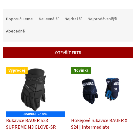
Ř
a
Doporučujeme
Nejlevnější
Nejdražší
Nejprodávanější
z
e
Abecedně
n
í
p
OTEVŘÍT FILTR
r
o
V
d
Výprodej
Novinka
ý
u
p
k
i
t
s
ů
p
r
o
3 509 Kč
–10 %
d
Rukavice BAUER S23
Hokejové rukavice BAUER X
u
SUPREME M3 GLOVE-SR
S24 | Intermediate
k