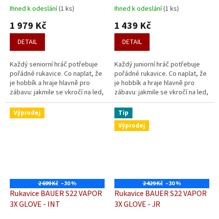
Ihned k odeslání
(1 ks)
Ihned k odeslání
(1 ks)
1 979 Kč
1 439 Kč
DETAIL
DETAIL
Každý seniorní hráč potřebuje
Každý juniorní hráč potřebuje
pořádné rukavice. Co naplat, že
pořádné rukavice. Co naplat, že
je hobbík a hraje hlavně pro
je hobbík a hraje hlavně pro
zábavu: jakmile se vkročí na led,
zábavu: jakmile se vkročí na led,
legrace končí a každý hráč chce
legrace končí a každý hráč chce
za každou cenu...
za každou cenu...
Výprodej
Tip
Výprodej
2 699 Kč
–30 %
2 429 Kč
–30 %
Rukavice BAUER S22 VAPOR
Rukavice BAUER S22 VAPOR
3X GLOVE - INT
3X GLOVE - JR