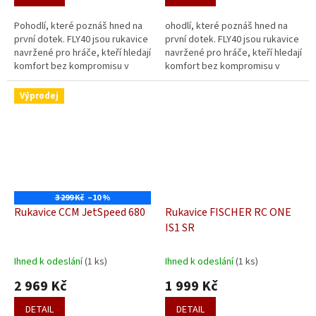
Pohodlí, které poznáš hned na
ohodlí, které poznáš hned na
první dotek. FLY40 jsou rukavice
první dotek. FLY40 jsou rukavice
navržené pro hráče, kteří hledají
navržené pro hráče, kteří hledají
komfort bez kompromisu v
komfort bez kompromisu v
ochraně. Díky dlaňovému
ochraně. Díky dlaňovému
materiálu TAKTILE ti padnou
materiálu TAKTILE ti padnou
Výprodej
do...
do...
3 299 Kč
–10 %
Rukavice CCM JetSpeed 680
Rukavice FISCHER RC ONE
IS1 SR
Ihned k odeslání
(1 ks)
Ihned k odeslání
(1 ks)
2 969 Kč
1 999 Kč
DETAIL
DETAIL