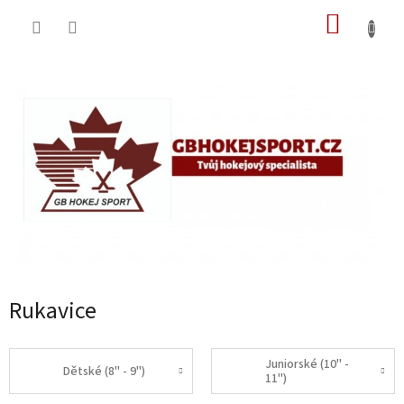
Přejít
NÁKUP
na
obsah
KOŠÍK
Rukavice
Juniorské (10" -
Dětské (8" - 9")
11")