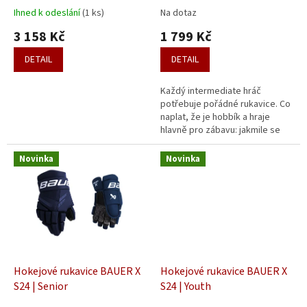
t
Ihned k odeslání
(1 ks)
Na dotaz
ů
3 158 Kč
1 799 Kč
DETAIL
DETAIL
Každý intermediate hráč
potřebuje pořádné rukavice. Co
naplat, že je hobbík a hraje
hlavně pro zábavu: jakmile se
vkročí na led, legrace končí a
každý hráč chce za každou
Novinka
Novinka
cenu...
Hokejové rukavice BAUER X
Hokejové rukavice BAUER X
S24 | Senior
S24 | Youth