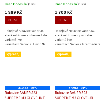
Ihned k odeslání
(1 ks)
Ihned k odeslání
(1 ks)
1 889 Kč
1 700 Kč
DETAIL
DETAIL
Hokejové rukavice Vapor 3X,
Hokejové rukavice Vapor 3X,
které nabízíme v Intermediate
které nabízíme v juniorské
variantě i ve
variantě i ve
variantách Senior a Junior. Na
variantách Senior a Intermediate.
výběr máte z několika barev.
Na výběr máte z několika barev.
Tento model má dvoučlánkový
Tento model má dvoučlánkový
Výprodej
Výprodej
palec a navazuje...
palec a...
3 104 Kč
–30 %
2 789 Kč
–30 %
Rukavice BAUER S23
Rukavice BAUER S23
SUPREME M3 GLOVE-INT
SUPREME M3 GLOVE-JR