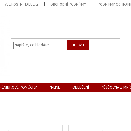
VELIKOSTNÍ TABULKY
OBCHODNÍ PODMÍNKY
PODMÍNKY OCHRANY
HLEDAT
RÉNINKOVÉ POMŮCKY
IN-LINE
OBLEČENÍ
PŮJČOVNA ZIMNÍ