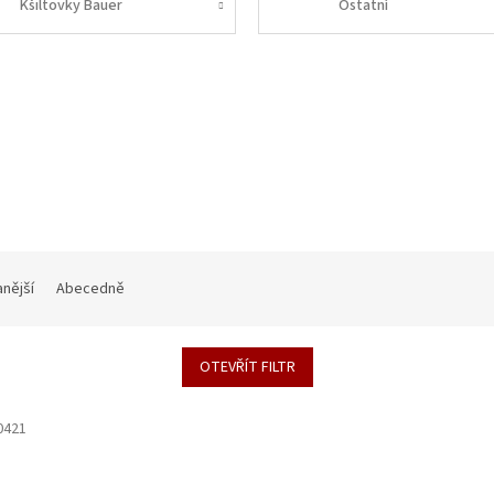
Kšiltovky Bauer
Ostatní
nější
Abecedně
OTEVŘÍT FILTR
0421