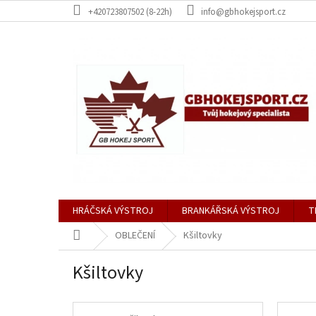
Přejít
+420723807502 (8-22h)
info@gbhokejsport.cz
na
obsah
HRÁČSKÁ VÝSTROJ
BRANKÁŘSKÁ VÝSTROJ
T
Domů
OBLEČENÍ
Kšiltovky
Kšiltovky