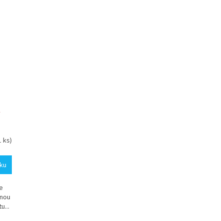
K
1 ks)
íku
e
inou
u...