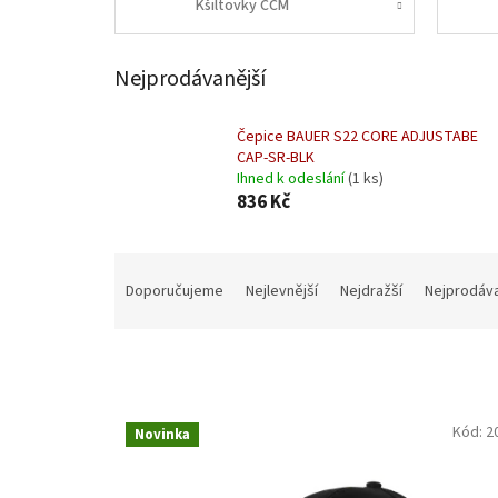
Kšiltovky CCM
Nejprodávanější
Čepice BAUER S22 CORE ADJUSTABE
CAP-SR-BLK
Ihned k odeslání
(1 ks)
836 Kč
Ř
a
Doporučujeme
Nejlevnější
Nejdražší
Nejprodáva
z
e
n
í
p
V
r
Kód:
2
Novinka
ý
o
p
d
i