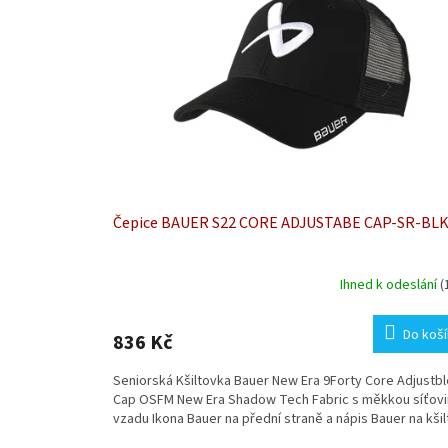
u
s
k
p
t
r
ů
o
d
u
k
t
ů
Čepice BAUER S22 CORE ADJUSTABE CAP-SR-BL
Ihned k odeslání
(
Do koš
836 Kč
Seniorská Kšiltovka Bauer New Era 9Forty Core Adjustbl
Cap OSFM New Era Shadow Tech Fabric s měkkou síťov
vzadu Ikona Bauer na přední straně a nápis Bauer na kšilt