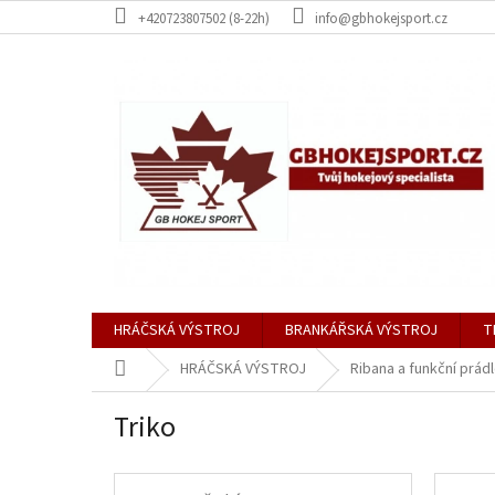
Přejít
+420723807502 (8-22h)
info@gbhokejsport.cz
na
obsah
HRÁČSKÁ VÝSTROJ
BRANKÁŘSKÁ VÝSTROJ
T
Domů
HRÁČSKÁ VÝSTROJ
Ribana a funkční prád
Triko