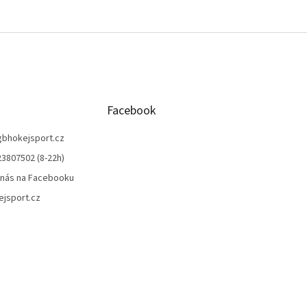
O
v
l
á
d
a
c
í
Facebook
p
r
gbhokejsport.cz
v
3807502 (8-22h)
k
y
 nás na Facebooku
v
jsport.cz
ý
p
i
s
u