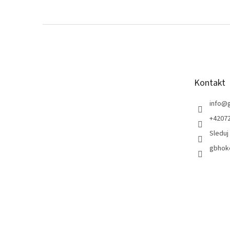
Z
á
p
a
t
Kontakt
í
info
@
+42072
Sleduj
gbhoke