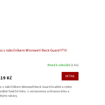
ko s nákrčníkem Winnwell Neck Guard YTH
Ihned k odeslání
(1 ks)
DETAIL
619 Kč
o s nákrčníkem Winnwell Neck Guard kvalitní a velmi
odlné funkční triko s vestavenou ochranou krku a
uhými rukávy.