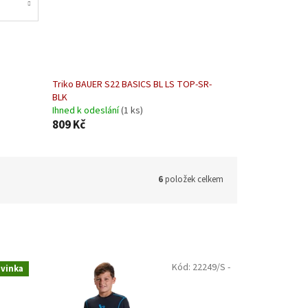
Triko BAUER S22 BASICS BL LS TOP-SR-
BLK
Ihned k odeslání
(1 ks)
809 Kč
6
položek celkem
Kód:
22249/S -
vinka