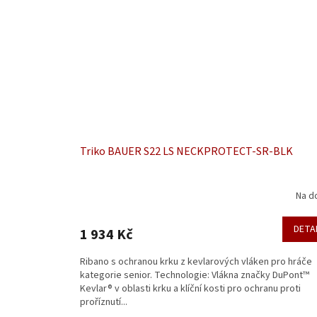
Triko BAUER S22 LS NECKPROTECT-SR-BLK
Na d
DETA
1 934 Kč
Ribano s ochranou krku z kevlarových vláken pro hráče
kategorie senior. Technologie: Vlákna značky DuPont™
Kevlar® v oblasti krku a klíční kosti pro ochranu proti
proříznutí...