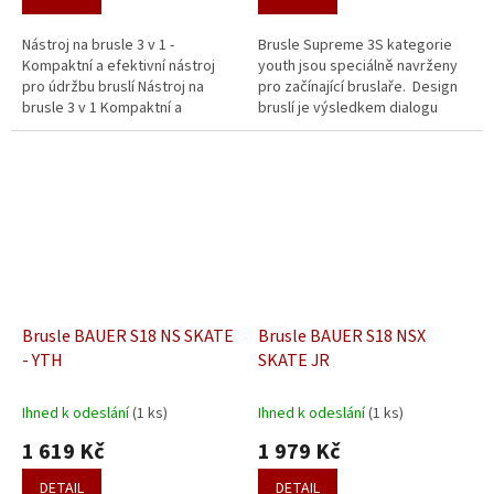
Nástroj na brusle 3 v 1 -
Brusle Supreme 3S kategorie
Kompaktní a efektivní nástroj
youth jsou speciálně navrženy
pro údržbu bruslí Nástroj na
pro začínající bruslaře. Design
brusle 3 v 1 Kompaktní a
bruslí je výsledkem dialogu
efektivní nástroj pro údržbu
mezi našimi inženýry a
bruslí Ruční multifunkční
profesionálními úspěšnými...
nástroj...
Brusle BAUER S18 NS SKATE
Brusle BAUER S18 NSX
- YTH
SKATE JR
Ihned k odeslání
(1 ks)
Ihned k odeslání
(1 ks)
1 619 Kč
1 979 Kč
DETAIL
DETAIL