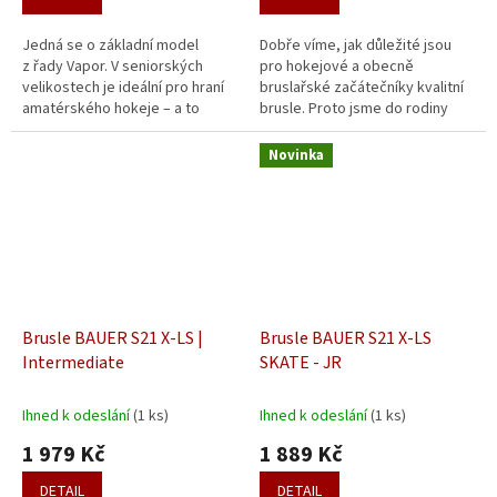
Jedná se o základní model
Dobře víme, jak důležité jsou
z řady Vapor. V seniorských
pro hokejové a obecně
velikostech je ideální pro hraní
bruslařské začátečníky kvalitní
amatérského hokeje – a to
brusle. Proto jsme do rodiny
spíše méně často, přibližně
Bauer zařadili i zbrusu nový
jednou týdně. V dětském
model XLP (learn to play),
Novinka
provedení se...
který...
Brusle BAUER S21 X-LS |
Brusle BAUER S21 X-LS
Intermediate
SKATE - JR
Ihned k odeslání
(1 ks)
Ihned k odeslání
(1 ks)
1 979 Kč
1 889 Kč
DETAIL
DETAIL