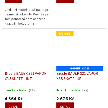
Základní model bruslí Bauer pro
nejmenší hokejisty. Pevná a při
tom pohodlná bota osazena
kvalitním holderem s
nerezovým nožem je to pravé
pro první krůčky vašeho dítěte
Výprodej
na ledě.
3 824 Kč
–30 %
Brusle BAUER S21 VAPOR
Brusle BAUER S21 VAPOR
X3.5 SKATE - INT
X3.5 SKATE - JR
Ihned k odeslání
(1 ks)
Ihned k odeslání
(1 ks)
4 364 Kč
2 676 Kč
DETAIL
DETAIL