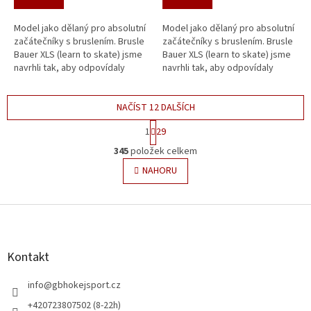
Model jako dělaný pro absolutní
Model jako dělaný pro absolutní
začátečníky s bruslením. Brusle
začátečníky s bruslením. Brusle
Bauer XLS (learn to skate) jsme
Bauer XLS (learn to skate) jsme
navrhli tak, aby odpovídaly
navrhli tak, aby odpovídaly
potřebám sportovce, který se
potřebám sportovce, který se
chystá dělat první kroky...
chystá dělat první kroky...
NAČÍST 12 DALŠÍCH
S
1
29
t
O
r
345
položek celkem
v
á
l
NAHORU
n
á
k
o
d
v
Z
a
á
c
á
n
í
p
í
p
a
Kontakt
r
t
v
í
info
@
gbhokejsport.cz
k
y
+420723807502 (8-22h)