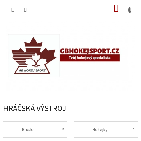
Přejít
NÁKUP
na
obsah
KOŠÍK
HRÁČSKÁ VÝSTROJ
Brusle
Hokejky