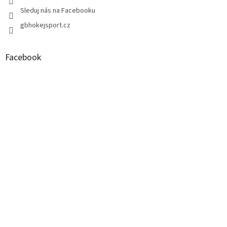
v
Sleduj nás na Facebooku
ý
p
gbhokejsport.cz
i
s
u
Facebook