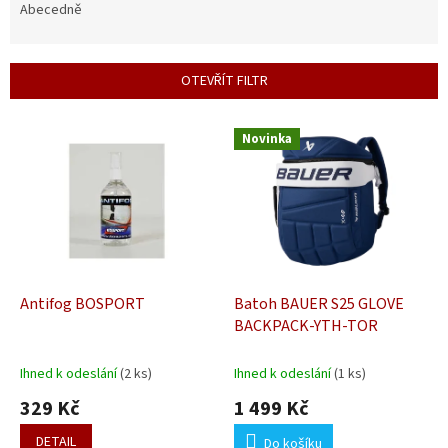
e
Abecedně
n
í
p
OTEVŘÍT FILTR
r
o
V
d
Novinka
ý
u
p
k
i
t
s
ů
p
r
o
d
Antifog BOSPORT
Batoh BAUER S25 GLOVE
u
BACKPACK-YTH-TOR
k
t
Ihned k odeslání
(2 ks)
Ihned k odeslání
(1 ks)
ů
329 Kč
1 499 Kč
DETAIL
Do košíku