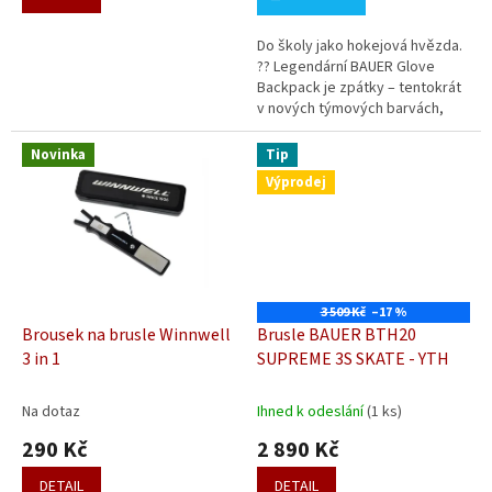
Do školy jako hokejová hvězda.
?? Legendární BAUER Glove
Backpack je zpátky – tentokrát
v nových týmových barvách,
které jasně ukážou, komu
fandíš. Díky hlavní kapse, kam
Novinka
Tip
se...
Výprodej
3 509 Kč
–17 %
Brousek na brusle Winnwell
Brusle BAUER BTH20
3 in 1
SUPREME 3S SKATE - YTH
Na dotaz
Ihned k odeslání
(1 ks)
290 Kč
2 890 Kč
DETAIL
DETAIL