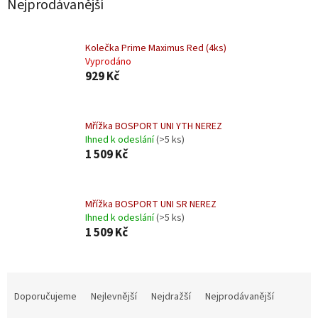
Nejprodávanější
Kolečka Prime Maximus Red (4ks)
Vyprodáno
929 Kč
Mřížka BOSPORT UNI YTH NEREZ
Ihned k odeslání
(>5 ks)
1 509 Kč
Mřížka BOSPORT UNI SR NEREZ
Ihned k odeslání
(>5 ks)
1 509 Kč
Ř
a
Doporučujeme
Nejlevnější
Nejdražší
Nejprodávanější
z