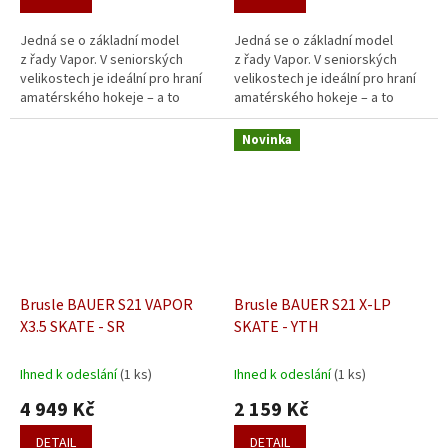
Jedná se o základní model
Jedná se o základní model
z řady Vapor. V seniorských
z řady Vapor. V seniorských
velikostech je ideální pro hraní
velikostech je ideální pro hraní
amatérského hokeje – a to
amatérského hokeje – a to
spíše méně často, přibližně
spíše méně často, přibližně
jednou týdně. V dětském
jednou týdně. V dětském
Novinka
provedení se...
provedení se...
Brusle BAUER S21 VAPOR
Brusle BAUER S21 X-LP
X3.5 SKATE - SR
SKATE - YTH
Ihned k odeslání
(1 ks)
Ihned k odeslání
(1 ks)
4 949 Kč
2 159 Kč
DETAIL
DETAIL