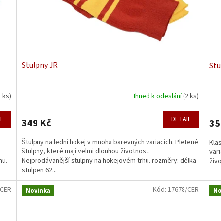
Stulpny JR
Stu
1 ks)
Ihned k odeslání
(2 ks)
IL
DETAIL
349 Kč
35
Štulpny na lední hokej v mnoha barevných variacích. Pletené
Kla
štulpny, které mají velmi dlouhou životnost.
vari
nu.
Nejprodávanější stulpny na hokejovém trhu. rozměry: délka
živo
stulpen 62...
/CER
Kód:
17678/CER
Novinka
No