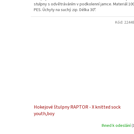
stulpny s odvětráváním v podkolenní jamce. Materiál 1
PES. Úchyty na suchý zip. Délka 30".
Kód:
22448
Hokejové štulpny RAPTOR - X knitted sock
youth,boy
Ihned k odeslání
(