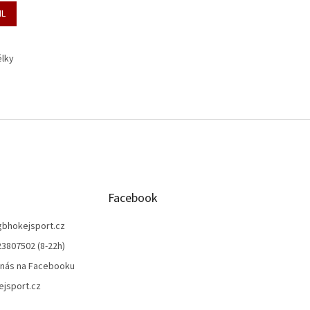
IL
élky
O
v
l
á
d
a
c
í
Facebook
p
r
gbhokejsport.cz
v
3807502 (8-22h)
k
y
 nás na Facebooku
v
jsport.cz
ý
p