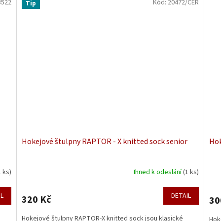
3522
Kód:
20472/CER
Tip
Hokejové štulpny RAPTOR - X knitted sock senior
Hok
1 ks)
Ihned k odeslání
(1 ks)
IL
DETAIL
320 Kč
30
Hokejové štulpny RAPTOR-X knitted sock jsou klasické
Hok