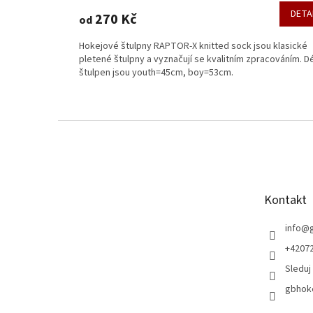
DETA
270 Kč
od
Hokejové štulpny RAPTOR-X knitted sock jsou klasické
pletené štulpny a vyznačují se kvalitním zpracováním. D
štulpen jsou youth=45cm, boy=53cm.
Z
á
p
a
t
Kontakt
í
info
@
+42072
Sleduj
gbhoke