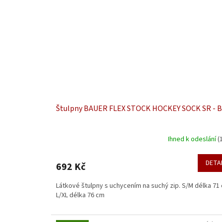
Štulpny BAUER FLEX STOCK HOCKEY SOCK SR - 
Ihned k odeslání
(
DETA
692 Kč
Látkové štulpny s uchycením na suchý zip. S/M délka 71
L/XL délka 76 cm