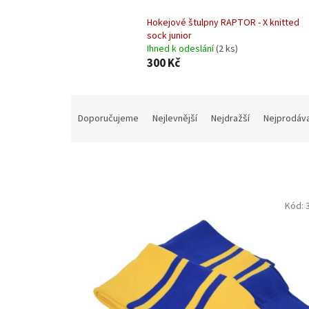
Hokejové štulpny RAPTOR - X knitted
sock junior
Ihned k odeslání
(2 ks)
300 Kč
Ř
a
Doporučujeme
Nejlevnější
Nejdražší
Nejprodáva
z
e
n
í
p
V
r
Kód:
ý
o
p
d
i
u
s
k
p
t
r
ů
o