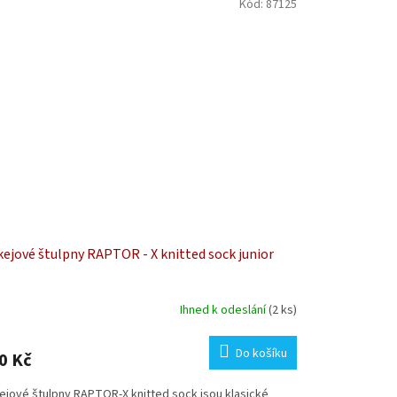
Kód:
87125
ejové štulpny RAPTOR - X knitted sock junior
Ihned k odeslání
(2 ks)
Do košíku
0 Kč
ejové štulpny RAPTOR-X knitted sock jsou klasické