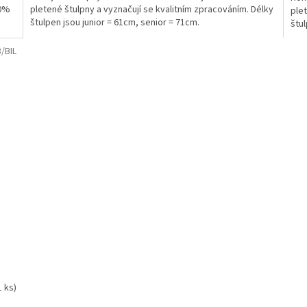
00%
pletené štulpny a vyznačují se kvalitním zpracováním. Délky
plet
štulpen jsou junior = 61cm, senior = 71cm.
štul
/BIL
1 ks)