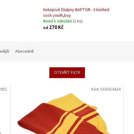
Hokejové štulpny RAPTOR - X knitted
sock youth,boy
Ihned k odeslání
(1 ks)
270 Kč
od
nější
Abecedně
OTEVŘÍT FILTR
3952
Kód:
53356/4424