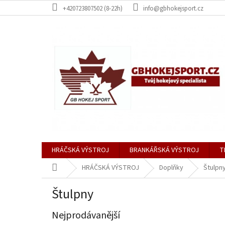
Přejít
+420723807502 (8-22h)
info@gbhokejsport.cz
na
obsah
HRÁČSKÁ VÝSTROJ
BRANKÁŘSKÁ VÝSTROJ
T
Domů
HRÁČSKÁ VÝSTROJ
Doplňky
Štulpn
Štulpny
Nejprodávanější