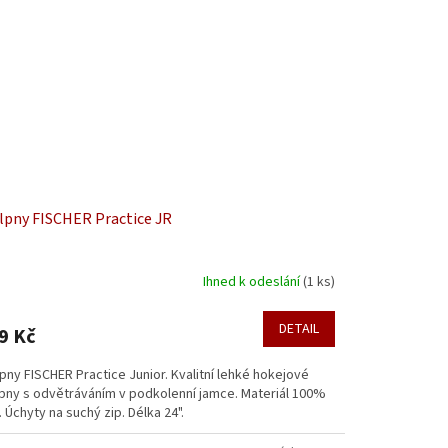
lpny FISCHER Practice JR
Ihned k odeslání
(1 ks)
DETAIL
9 Kč
pny FISCHER Practice Junior. Kvalitní lehké hokejové
lpny s odvětráváním v podkolenní jamce. Materiál 100%
 Úchyty na suchý zip. Délka 24".