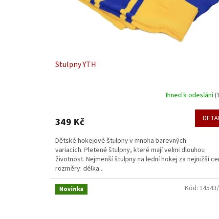
d
u
k
t
ů
Stulpny YTH
Ihned k odeslání
(
DETA
349 Kč
Dětské hokejové štulpny v mnoha barevných
variacích. Pletené štulpny, které mají velmi dlouhou
životnost. Nejmenší štulpny na lední hokej za nejnižší ce
rozměry: délka...
Kód:
14543
Novinka