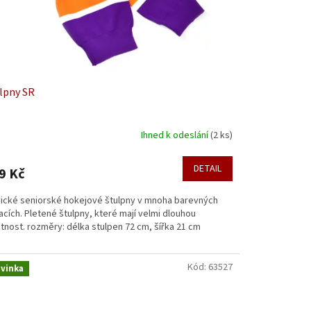
lpny SR
Ihned k odeslání
(2 ks)
DETAIL
9 Kč
sické seniorské hokejové štulpny v mnoha barevných
acích. Pletené štulpny, které mají velmi dlouhou
tnost. rozměry: délka stulpen 72 cm, šířka 21 cm
Kód:
63527
vinka