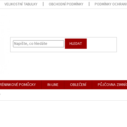
VELIKOSTNÍ TABULKY
OBCHODNÍ PODMÍNKY
PODMÍNKY OCHRANY
HLEDAT
RÉNINKOVÉ POMŮCKY
IN-LINE
OBLEČENÍ
PŮJČOVNA ZIMNÍ
y