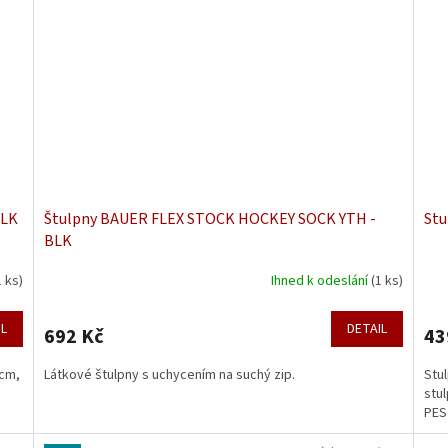
BLK
Štulpny BAUER FLEX STOCK HOCKEY SOCK YTH -
Stu
BLK
1 ks)
Ihned k odeslání
(1 ks)
IL
DETAIL
692 Kč
43
 cm,
Látkové štulpny s uchycením na suchý zip.
Stul
stu
PES.