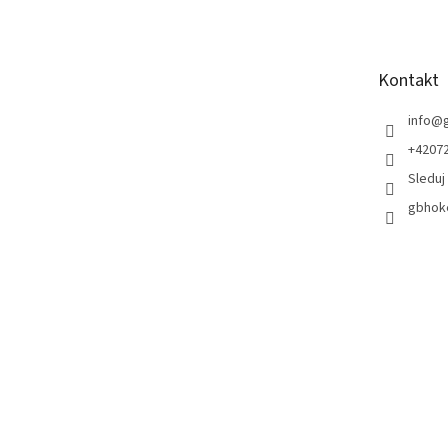
p
a
t
Kontakt
í
info
@
+42072
Sleduj
gbhoke