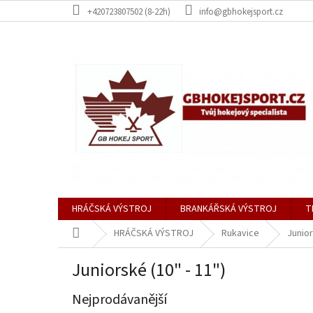
Přejít
+420723807502 (8-22h)
info@gbhokejsport.cz
na
obsah
HRÁČSKÁ VÝSTROJ
BRANKÁŘSKÁ VÝSTROJ
T
Domů
HRÁČSKÁ VÝSTROJ
Rukavice
Junior
Juniorské (10" - 11")
Nejprodávanější