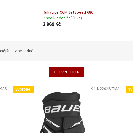
Rukavice CCM JetSpeed 680
Ihned k odeslání
(1 ks)
2 969 Kč
nější
Abecedně
OTEVŘÍT FILTR
TMA3
Kód:
22022/TMA
Výprodej
Vý