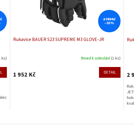
Kč
2 789 Kč
%
–30 %
Rukavice BAUER S23 SUPREME M3 GLOVE-JR
Ruk
1 ks)
Ihned k odeslání
(1 ks)
IL
DETAIL
1 952 Kč
2 
Ruk
JET
alec
hok
kval
O
v
l