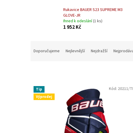
Rukavice BAUER S23 SUPREME M3
GLOVE-JR
Ihned k odeslání
(1 ks)
1 952 Kč
Ř
a
Doporučujeme
Nejlevnější
Nejdražší
Nejprodáva
z
e
n
í
p
V
r
Kód:
20211/
Tip
ý
o
Výprodej
p
d
i
u
s
k
p
t
r
ů
o