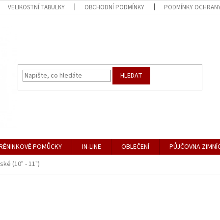
VELIKOSTNÍ TABULKY
OBCHODNÍ PODMÍNKY
PODMÍNKY OCHRANY
HLEDAT
RÉNINKOVÉ POMŮCKY
IN-LINE
OBLEČENÍ
PŮJČOVNA ZIMNÍ
ské (10" - 11")