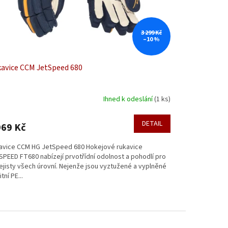
3 299 Kč
–10 %
avice CCM JetSpeed 680
Ihned k odeslání
(1 ks)
DETAIL
969 Kč
avice CCM HG JetSpeed 680 Hokejové rukavice
SPEED FT680 nabízejí prvotřídní odolnost a pohodlí pro
ejisty všech úrovní. Nejenže jsou vyztužené a vyplněné
itní PE...