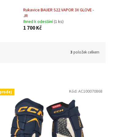
Rukavice BAUER S22 VAPOR 3X GLOVE -
JR
Ihned k odeslání
(1 ks)
1 700 Kč
3
položek celkem
Kód:
AC100070868
prodej