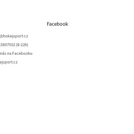
á
d
a
c
í
Facebook
p
r
gbhokejsport.cz
v
3807502 (8-22h)
k
y
 nás na Facebooku
v
jsport.cz
ý
p
i
s
u