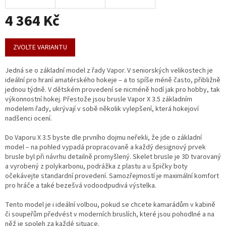
4 364 Kč
Měrná
cena:
ZVOLTE VARIANTU
Jedná se o základní model z řady Vapor. V seniorských velikostech je
ideální pro hraní amatérského hokeje – a to spíše méně často, přibližně
jednou týdně. V dětském provedení se nicméně hodí jak pro hobby, tak
výkonnostní hokej. Přestože jsou brusle Vapor X 3.5 základním
modelem řady, ukrývají v sobě několik vylepšení, která hokejoví
nadšenci ocení.
Do Vaporu X 3.5 byste dle prvního dojmu neřekli, že jde o základní
model – na pohled vypadá propracovaně a každý designový prvek
brusle byl při návrhu detailně promyšlený. Skelet brusle je 3D tvarovaný
a vyrobený z polykarbonu, podrážka z plastu a u špičky boty
očekávejte standardní provedení. Samozřejmostí je maximální komfort
pro hráče a také bezešvá vodoodpudivá výstelka.
Tento model je i ideální volbou, pokud se chcete kamarádům v kabině
či soupeřům předvést v moderních bruslích, které jsou pohodlné a na
něž je spoleh za každé situace.