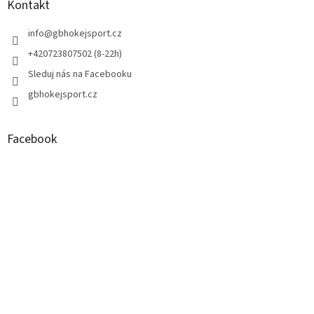
a
Kontakt
t
í
info
@
gbhokejsport.cz
+420723807502 (8-22h)
Sleduj nás na Facebooku
gbhokejsport.cz
Facebook