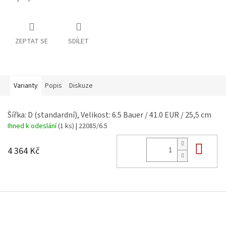
ZEPTAT SE
SDÍLET
Varianty
Popis
Diskuze
Šířka: D (standardní), Velikost: 6.5 Bauer / 41.0 EUR / 25,5 cm
Ihned k odeslání
(1 ks)
| 22085/6.5
Do 
4 364 Kč
Z
á
p