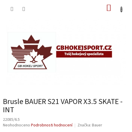
Přejít
NÁKUP
na
obsah
KOŠÍK
Brusle BAUER S21 VAPOR X3.5 SKATE -
INT
22085/6.5
Průměrné
Neohodnoceno
Podrobnosti hodnocení
Značka:
Bauer
hodnocení