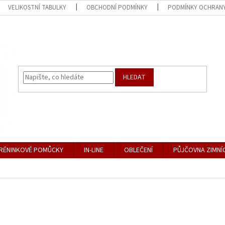
VELIKOSTNÍ TABULKY
OBCHODNÍ PODMÍNKY
PODMÍNKY OCHRANY
HLEDAT
RÉNINKOVÉ POMŮCKY
IN-LINE
OBLEČENÍ
PŮJČOVNA ZIMNÍ