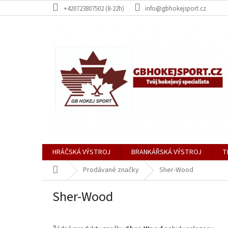
Přejít
+420723807502 (8-22h)
info@gbhokejsport.cz
na
obsah
HRÁČSKÁ VÝSTROJ
BRANKÁŘSKÁ VÝSTROJ
T
Domů
Prodávané značky
Sher-Wood
Sher-Wood