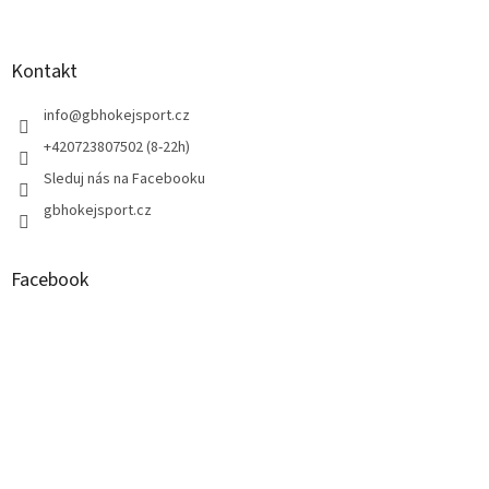
á
p
a
Kontakt
t
í
info
@
gbhokejsport.cz
+420723807502 (8-22h)
Sleduj nás na Facebooku
gbhokejsport.cz
Facebook