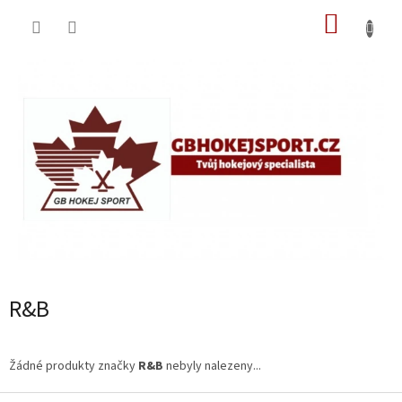
Přejít
NÁKUP
na
obsah
KOŠÍK
R&B
Žádné produkty značky
R&B
nebyly nalezeny...
Z