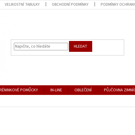
VELIKOSTNÍ TABULKY
OBCHODNÍ PODMÍNKY
PODMÍNKY OCHRANY
HLEDAT
RÉNINKOVÉ POMŮCKY
IN-LINE
OBLEČENÍ
PŮJČOVNA ZIMNÍ