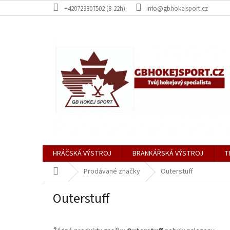
Přejít
+420723807502 (8-22h)
info@gbhokejsport.cz
na
obsah
HRÁČSKÁ VÝSTROJ
BRANKÁŘSKÁ VÝSTROJ
T
Domů
Prodávané značky
Outerstuff
Outerstuff