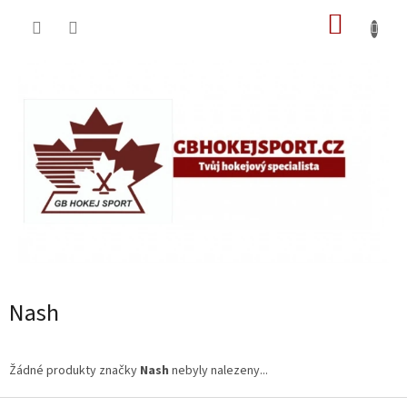
Přejít
NÁKUP
na
obsah
KOŠÍK
Nash
Žádné produkty značky
Nash
nebyly nalezeny...
Z