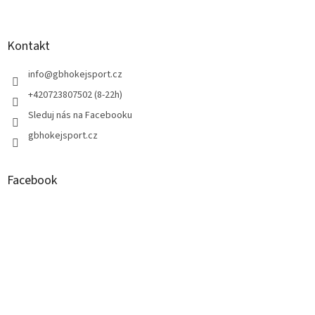
á
p
a
Kontakt
t
í
info
@
gbhokejsport.cz
+420723807502 (8-22h)
Sleduj nás na Facebooku
gbhokejsport.cz
Facebook