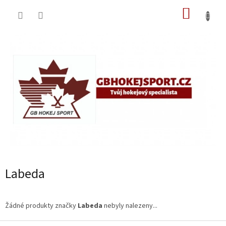
Přejít
NÁKUP
na
obsah
KOŠÍK
Labeda
Žádné produkty značky
Labeda
nebyly nalezeny...
Z