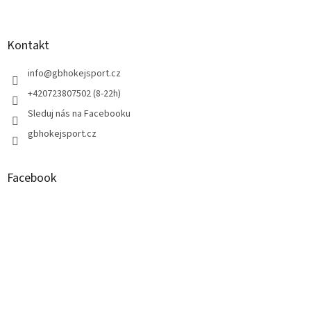
á
p
a
Kontakt
t
í
info
@
gbhokejsport.cz
+420723807502 (8-22h)
Sleduj nás na Facebooku
gbhokejsport.cz
Facebook