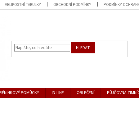
VELIKOSTNÍ TABULKY
OBCHODNÍ PODMÍNKY
PODMÍNKY OCHRANY
HLEDAT
RÉNINKOVÉ POMŮCKY
IN-LINE
OBLEČENÍ
PŮJČOVNA ZIMNÍ