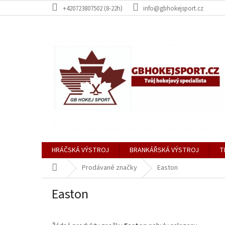
Přejít
+420723807502 (8-22h)
info@gbhokejsport.cz
na
obsah
HRÁČSKÁ VÝSTROJ
BRANKÁŘSKÁ VÝSTROJ
T
Domů
Prodávané značky
Easton
Easton