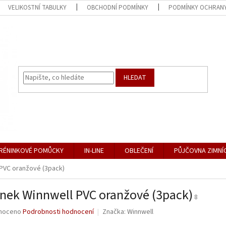
VELIKOSTNÍ TABULKY
OBCHODNÍ PODMÍNKY
PODMÍNKY OCHRANY
HLEDAT
RÉNINKOVÉ POMŮCKY
IN-LINE
OBLEČENÍ
PŮJČOVNA ZIMNÍ
 PVC oranžové (3pack)
nek Winnwell PVC oranžové (3pack)
8
né
noceno
Podrobnosti hodnocení
Značka:
Winnwell
ní