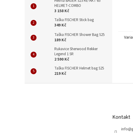
Helma BAUER S23 RE-AKT 65
HELMET-COMBO
3 158 Kč
Taška FISCHER Stick bag
349 Kč
Taška FISCHER Shower Bag S25
Varia
189 Kč
Rukavice Sherwood Rekker
Legend 1 SR
2 590 Kč
Taška FISCHER Helmet bag S25
219 Kč
Z
á
p
a
t
Kontakt
í
info
@