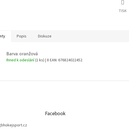
TISK
nty
Popis
Diskuze
Barva: oranžová
Ihned k odeslání
(1 ks)
| 8
EAN:
676824022452
Facebook
gbhokejsport.cz