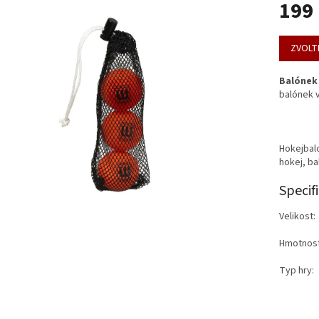
199
u
Měrná
cena:
ZVOLT
ek.
Balónek 
balónek v
Hokejbalo
hokej, ba
Specif
Velikost:
Hmotnost
Typ hry: