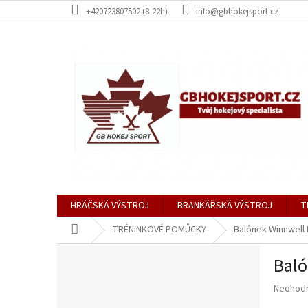
Přejít
+420723807502 (8-22h)
info@gbhokejsport.cz
na
obsah
HRÁČSKÁ VÝSTROJ
BRANKÁŘSKÁ VÝSTROJ
T
Domů
TRÉNINKOVÉ POMŮCKY
Balónek Winnwell
P
Baló
o
s
Průměr
Neohod
t
hodnoce