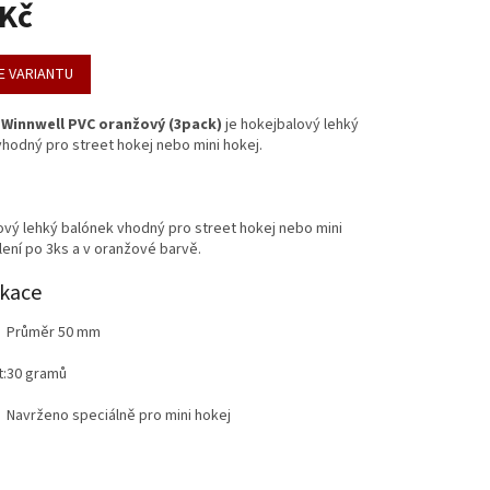
 Kč
E VARIANTU
Winnwell PVC oranžový (3pack)
je hokejbalový lehký
hodný pro street hokej nebo mini hokej.
vý lehký balónek vhodný pro street hokej nebo mini
lení po 3ks a v oranžové barvě.
ikace
Průměr 50 mm
:
30 gramů
Navrženo speciálně pro mini hokej