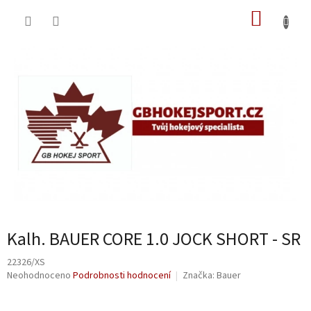
Přejít
NÁKUP
na
obsah
KOŠÍK
Kalh. BAUER CORE 1.0 JOCK SHORT - SR
22326/XS
Průměrné
Neohodnoceno
Podrobnosti hodnocení
Značka:
Bauer
hodnocení
produktu