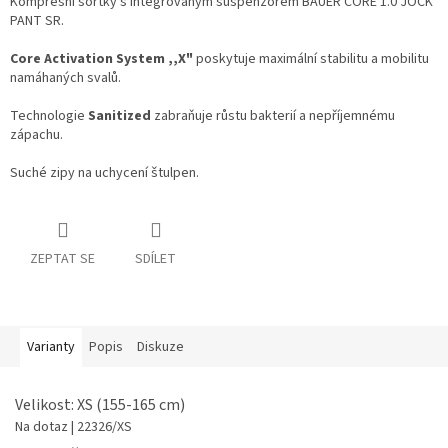
Kompresní šortky s integrovaným suspenzorem BAUER CORE 1.0 JOCK
PANT SR.
Core Activation System ,,X"
poskytuje maximální stabilitu a mobilitu
namáhaných svalů.
Technologie
Sanitized
zabraňuje růstu bakterií a nepříjemnému
zápachu.
Suché zipy na uchycení štulpen.
ZEPTAT SE
SDÍLET
Varianty
Popis
Diskuze
Velikost: XS (155-165 cm)
Na dotaz
| 22326/XS