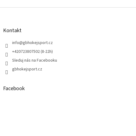
Z
á
p
a
Kontakt
t
í
info
@
gbhokejsport.cz
+420723807502 (8-22h)
Sleduj nás na Facebooku
gbhokejsport.cz
Facebook