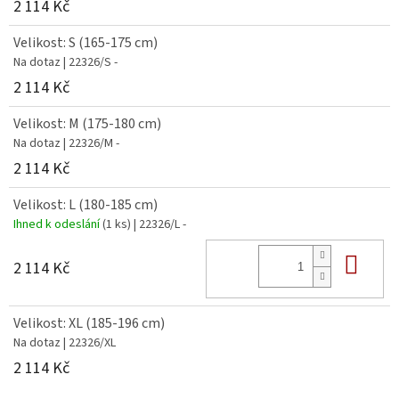
2 114 Kč
Velikost: S (165-175 cm)
Na dotaz
| 22326/S -
2 114 Kč
Velikost: M (175-180 cm)
Na dotaz
| 22326/M -
2 114 Kč
Velikost: L (180-185 cm)
Ihned k odeslání
(1 ks)
| 22326/L -
Do 
2 114 Kč
Velikost: XL (185-196 cm)
Na dotaz
| 22326/XL
2 114 Kč