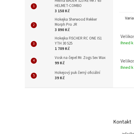
Helma BAUER S23 RE-AKT 65
HELMET-COMBO
3 158 Kč
Varia
Hokejka Sherwood Rekker
Morph Pro JR
3 890 Kč
Veliko
Hokejka FISCHER RC ONE IS1
Ihned k
YTH 30 S25
1 709 Kč
Vosk na čepel Mr. Zogs Sex Wax
Velikos
99 Kč
Ihned k
Hokejový puk černý oficiální
39 Kč
Z
á
p
a
t
Kontakt
í