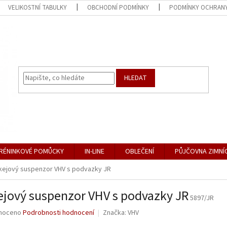
VELIKOSTNÍ TABULKY
OBCHODNÍ PODMÍNKY
PODMÍNKY OCHRANY
HLEDAT
RÉNINKOVÉ POMŮCKY
IN-LINE
OBLEČENÍ
PŮJČOVNA ZIMNÍ
kejový suspenzor VHV s podvazky JR
jový suspenzor VHV s podvazky JR
5897/JR
né
noceno
Podrobnosti hodnocení
Značka:
VHV
ní