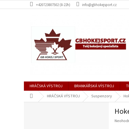
Přejít
+420723807502 (8-22h)
info@gbhokejsport.cz
na
obsah
HRÁČSKÁ VÝSTROJ
BRANKÁŘSKÁ VÝSTROJ
T
Domů
HRÁČSKÁ VÝSTROJ
Suspenzory
Ho
P
Hoke
o
s
Průměr
Neohod
t
hodnoce