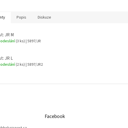
nty
Popis
Diskuze
st: JR M
 odeslání
(3 ks)
| 5897/JR
t: JR L
 odeslání
(2 ks)
| 5897/JR2
Facebook