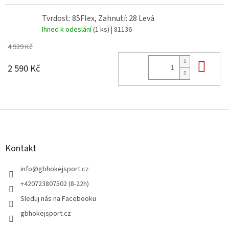
Tvrdost: 85Flex, Zahnutí: 28 Levá
Ihned k odeslání
(1 ks)
| 81136
4 939 Kč
Do 
2 590 Kč
Z
á
p
a
Kontakt
t
í
info
@
gbhokejsport.cz
+420723807502 (8-22h)
Sleduj nás na Facebooku
gbhokejsport.cz