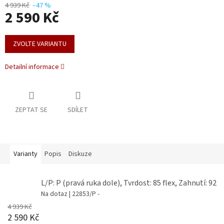
4 939 Kč
–47 %
2 590 Kč
Měrná
cena:
ZVOLTE VARIANTU
Detailní informace
ZEPTAT SE
SDÍLET
Varianty
Popis
Diskuze
L/P: P (pravá ruka dole), Tvrdost: 85 flex, Zahnutí: 92
Na dotaz
| 22853/P -
4 939 Kč
2 590 Kč