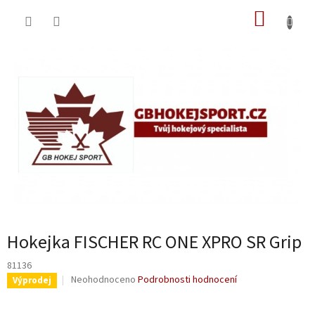
Přejít
NÁKUP
na
obsah
KOŠÍK
Hokejka FISCHER RC ONE XPRO SR Grip
81136
Průměrné
Neohodnoceno
Podrobnosti hodnocení
Výprodej
hodnocení
produktu