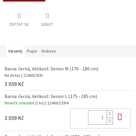
ZEPTAT SE
SDÍLET
Varianty
Popis
Diskuze
Barva: černá, Velikost: Senior M (170 - 180 cm)
Na dotaz
| 22486/SEN
3 059 Kč
Barva: černá, Velikost: Senior L (175 - 185 cm)
Ihned k odeslání
(1 ks)
| 22486/CER4
Do 
3 059 Kč