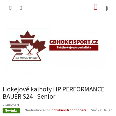
Přejít
NÁKUP
na
obsah
KOŠÍK
Hokejové kalhoty HP PERFORMANCE
BAUER S24 | Senior
22486/SEN
Průměrné
Neohodnoceno
Podrobnosti hodnocení
Značka:
Bauer
Novinka
hodnocení