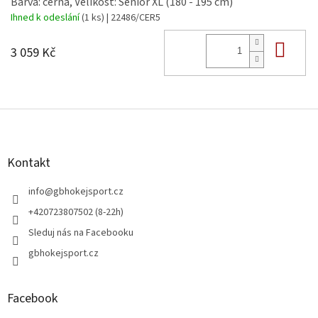
Barva: černá, Velikost: Senior XL (180 - 195 cm)
Ihned k odeslání
(1 ks)
| 22486/CER5
Do 
3 059 Kč
Z
á
p
a
Kontakt
t
í
info
@
gbhokejsport.cz
+420723807502 (8-22h)
Sleduj nás na Facebooku
gbhokejsport.cz
Facebook