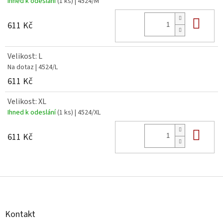
Ihned k odeslání
(1 ks)
| 4524/M
Do 
611 Kč
Velikost: L
Na dotaz
| 4524/L
611 Kč
Velikost: XL
Ihned k odeslání
(1 ks)
| 4524/XL
Do 
611 Kč
Z
á
p
a
Kontakt