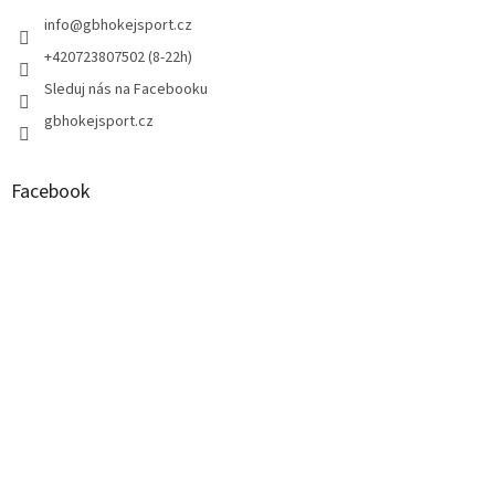
t
í
info
@
gbhokejsport.cz
+420723807502 (8-22h)
Sleduj nás na Facebooku
gbhokejsport.cz
Facebook