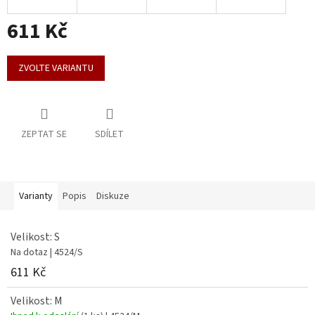
611 Kč
Měrná
cena:
ZVOLTE VARIANTU
ZEPTAT SE
SDÍLET
Varianty
Popis
Diskuze
Velikost: S
Na dotaz
| 4524/S
611 Kč
Velikost: M