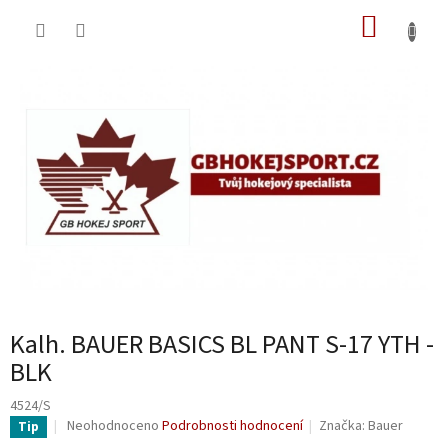
Přejít
NÁKUP
na
obsah
KOŠÍK
Kalh. BAUER BASICS BL PANT S-17 YTH -
BLK
4524/S
Průměrné
Neohodnoceno
Podrobnosti hodnocení
Značka:
Bauer
Tip
hodnocení