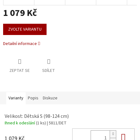
1 079 Kč
Měrná
cena:
ZVOLTE VARIANTU
Detailní informace
ZEPTAT SE
SDÍLET
Varianty
Popis
Diskuze
Velikost: Dětská S (98-124 cm)
Ihned k odeslání
(1 ks)
| 5811/DET
Do 
1 079 Kč