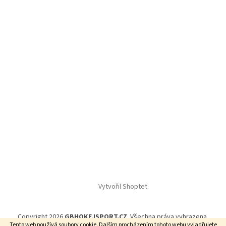
Vytvořil Shoptet
Copyright 2026
GBHOKEJSPORT.CZ
. Všechna práva vyhrazena.
Tento web používá soubory cookie. Dalším procházením tohoto webu vyjadřujete