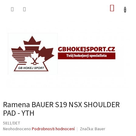
Přejít
NÁKUP
na
obsah
KOŠÍK
Ramena BAUER S19 NSX SHOULDER
PAD - YTH
5811/DET
Průměrné
Neohodnoceno
Podrobnosti hodnocení
Značka:
Bauer
hodnocení