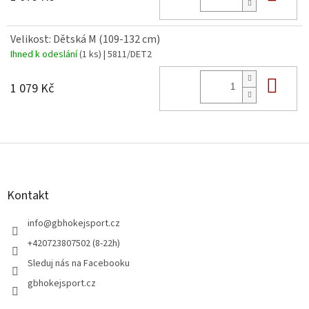
Velikost: Dětská M (109-132 cm)
Ihned k odeslání
(1 ks)
| 5811/DET2
Do 
1 079 Kč
Z
á
p
a
Kontakt
t
í
info
@
gbhokejsport.cz
+420723807502 (8-22h)
Sleduj nás na Facebooku
gbhokejsport.cz