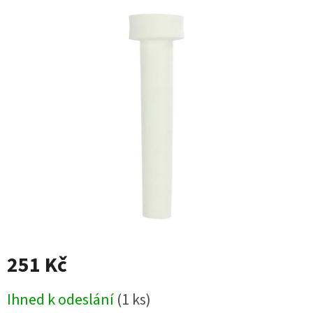
produktu
je
0,0
z
5
hvězdiček.
251 Kč
Měrná
Ihned k odeslání
(1 ks)
cena: