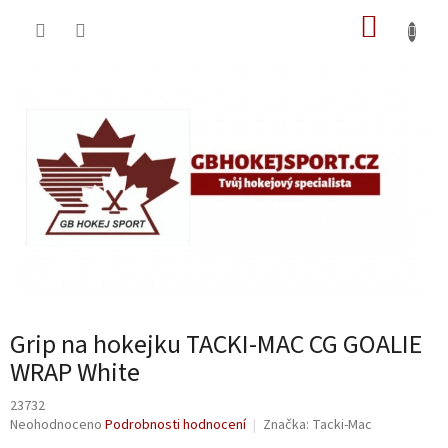
Přejít
NÁKUP
na
obsah
KOŠÍK
Grip na hokejku TACKI-MAC CG GOALIE
WRAP White
23732
Průměrné
Neohodnoceno
Podrobnosti hodnocení
Značka:
Tacki-Mac
hodnocení