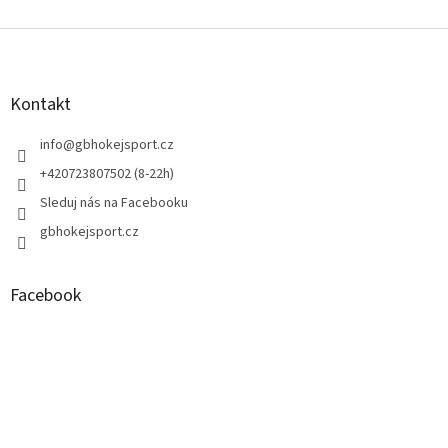
Z
á
p
a
Kontakt
t
í
info
@
gbhokejsport.cz
+420723807502 (8-22h)
Sleduj nás na Facebooku
gbhokejsport.cz
Facebook