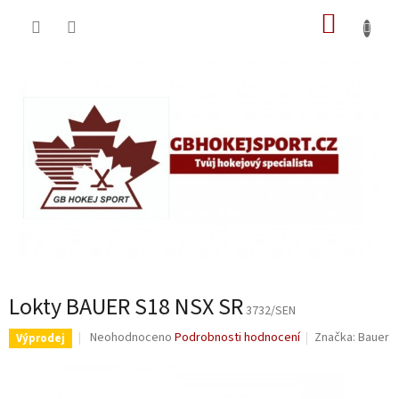
Přejít
NÁKUP
na
obsah
KOŠÍK
Lokty BAUER S18 NSX SR
3732/SEN
Průměrné
Neohodnoceno
Podrobnosti hodnocení
Značka:
Bauer
Výprodej
hodnocení
produktu
je