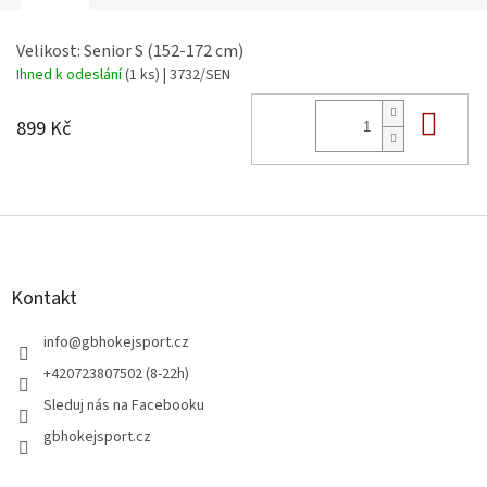
Velikost: Senior S (152-172 cm)
Ihned k odeslání
(1 ks)
| 3732/SEN
Do 
899 Kč
Z
á
p
a
Kontakt
t
í
info
@
gbhokejsport.cz
+420723807502 (8-22h)
Sleduj nás na Facebooku
gbhokejsport.cz