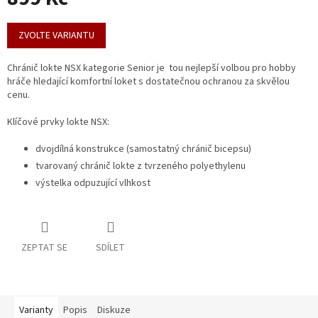
Měrná
cena:
ZVOLTE VARIANTU
Chránič lokte NSX kategorie Senior je tou nejlepší volbou pro hobby
hráče hledající komfortní loket s dostatečnou ochranou za skvělou
cenu.
Klíčové prvky lokte NSX:
dvojdílná konstrukce (samostatný chránič bicepsu)
tvarovaný chránič lokte z tvrzeného polyethylenu
výstelka odpuzující vlhkost
ZEPTAT SE
SDÍLET
Varianty
Popis
Diskuze