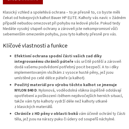
Klasický vzhled a spolehlivá ochrana – to je přesně to, co byste měli
čekat od hokejových kalhot Bauer HP ELITE. Kalhoty vás navíc v žádném
případě nebudou omezovat při pohybu na ledové ploše. Pokud tedy
hledáte vysoký stupeň ochrany a zároveň jste nekompromisní vůči
sebemenším omezením pohybu, jsou tyto kalhoty přesně pro vás.
Klíčové vlastnosti a funkce
Efektivní ochrana spodní části vašich zad díky
integrovanému chrániči páteře
vás určitě potěší a zároveň
dodá vašemu podvědomí potřebný pocit bezpečí. A to i díky
implementovaným vložkám z vysoce husté pěny, jež jsou
umístěné po celé délce páteře (a
kalhot
).
Použitý materiál pro výrobu těchto kalhot se jmenuje
NYLON 840 D
. Nylonová, voděodolná vlákna úspěšně odolávají
opotřebení a poškození i během nejdivočejších herních situací,
takže vám tyto kalhoty vydrží déle než kalhoty utkané
z klasických materiálů.
Chrániče z HD pěny v oblasti boků
vám účinně ochrání ty části
těla, jež jsou na nárazy puku či údery od soupeřů náchylné.