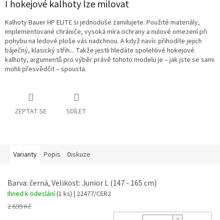
I hokejové kalhoty lze milovat
Kalhoty Bauer HP ELITE si jednoduše zamilujete. Použité materiály,
implementované chrániče, vysoká míra ochrany a nulové omezení při
pohybu na ledové ploše vás nadchnou. A když navíc přihodíte jejich
báječný, klasický střih... Takže jestli hledáte spolehlivé hokejové
kalhoty, argumentů pro výběr právě tohoto modelu je – jak jste se sami
mohli přesvědčit – spousta.
ZEPTAT SE
SDÍLET
Varianty
Popis
Diskuze
Barva: černá, Velikost: Junior L (147 - 165 cm)
Ihned k odeslání
(1 ks)
| 22477/CER2
2 699 Kč