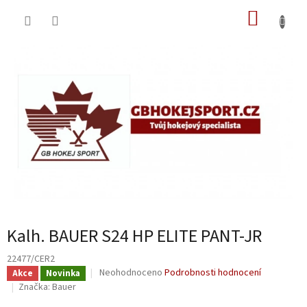
Přejít
NÁKUP
na
obsah
KOŠÍK
Kalh. BAUER S24 HP ELITE PANT-JR
22477/CER2
Průměrné
Neohodnoceno
Podrobnosti hodnocení
Akce
Novinka
hodnocení
Značka:
Bauer
produktu