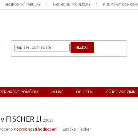
VELIKOSTNÍ TABULKY
OBCHODNÍ PODMÍNKY
PODMÍNKY OCHRANY
HLEDAT
RÉNINKOVÉ POMŮCKY
IN-LINE
OBLEČENÍ
PŮJČOVNA ZIMNÍ
v FISCHER 1l
23028
né
noceno
Podrobnosti hodnocení
Značka:
Fischer
ní