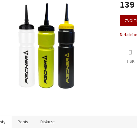
139
u
Měrná
cena:
ZVOLT
ek.
Detailní 
TISK
nty
Popis
Diskuze