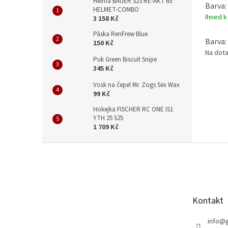
Helma BAUER S23 RE-AKT 65
Barva:
HELMET-COMBO
Ihned k
3 158 Kč
Páska RenFrew Blue
Barva:
150 Kč
Na dot
Puk Green Biscuit Snipe
345 Kč
Vosk na čepel Mr. Zogs Sex Wax
99 Kč
Hokejka FISCHER RC ONE IS1
YTH 25 S25
1 709 Kč
Z
á
p
a
t
Kontakt
í
info
@