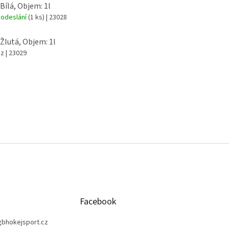
 Bílá, Objem: 1l
 odeslání
(1 ks)
| 23028
 Žlutá, Objem: 1l
az
| 23029
Facebook
gbhokejsport.cz