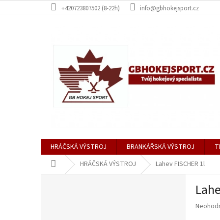
Přejít
+420723807502 (8-22h)
info@gbhokejsport.cz
na
obsah
HRÁČSKÁ VÝSTROJ
BRANKÁŘSKÁ VÝSTROJ
T
Domů
HRÁČSKÁ VÝSTROJ
Lahev FISCHER 1l
P
Lahe
o
s
Průměr
Neohod
t
hodnoce