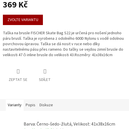
369 Kč
Měrná
cena:
ZVOLTE VARIANTU
Taška na brusle FISCHER Skate Bag S22 je určená pro nošení jednoho
páru bruslí. Taška je vyrobena z odolného 600D Nylonu s vodě odolnou
povrchovou úpravou. Taška se dá nosit v ruce nebo díky
nastavitelnému pásu přes rameno. Do tašky se vejdou zimní brusle do
velikosti 47 či inline brusle do velikosti 43.Rozměry: 41x38x16cm
ZEPTAT SE
SDÍLET
Varianty
Popis
Diskuze
Barva: Černo-šedo-žlutá, Velikost: 41x38x16cm