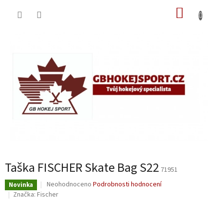
Přejít
NÁKUP
na
obsah
KOŠÍK
Taška FISCHER Skate Bag S22
71951
Průměrné
Neohodnoceno
Podrobnosti hodnocení
Novinka
hodnocení
Značka:
Fischer
produktu
je