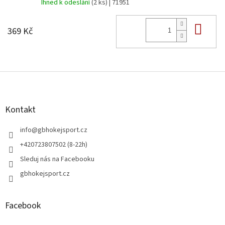
Ihned k odeslání
(2 ks)
| 71951
Do 
369 Kč
Z
á
p
a
Kontakt
t
í
info
@
gbhokejsport.cz
+420723807502 (8-22h)
Sleduj nás na Facebooku
gbhokejsport.cz
Facebook