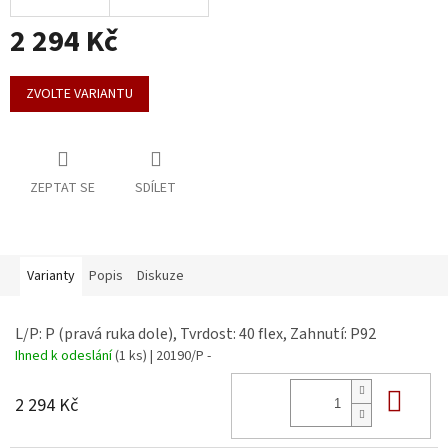
2 294 Kč
Měrná
cena:
ZVOLTE VARIANTU
ZEPTAT SE
SDÍLET
Varianty
Popis
Diskuze
L/P: P (pravá ruka dole), Tvrdost: 40 flex, Zahnutí: P92
Ihned k odeslání
(1 ks)
| 20190/P -
Do 
2 294 Kč