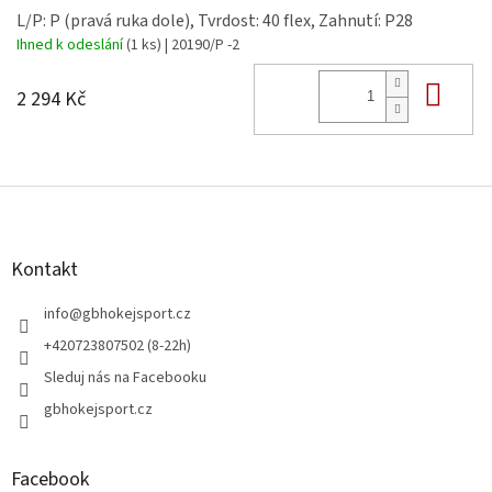
L/P: P (pravá ruka dole), Tvrdost: 40 flex, Zahnutí: P28
Ihned k odeslání
(1 ks)
| 20190/P -2
Do 
2 294 Kč
Z
á
p
a
Kontakt
t
í
info
@
gbhokejsport.cz
+420723807502 (8-22h)
Sleduj nás na Facebooku
gbhokejsport.cz
Facebook