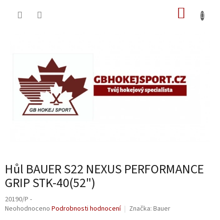
Přejít
NÁKUP
na
obsah
KOŠÍK
Hůl BAUER S22 NEXUS PERFORMANCE
GRIP STK-40(52")
20190/P -
Průměrné
Neohodnoceno
Podrobnosti hodnocení
Značka:
Bauer
hodnocení