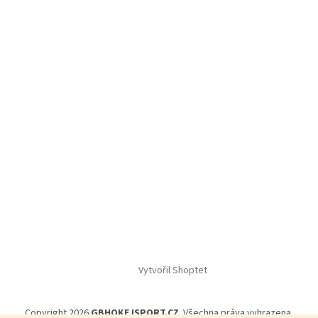
Vytvořil Shoptet
Copyright 2026
GBHOKEJSPORT.CZ
. Všechna práva vyhrazena.