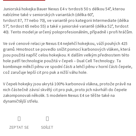
Juniorská hokejka Bauer Nexus E4 v tvrdosti 50 s délkou 54", kterou
nabízíme také v seniorských variantách (délka 60",
tvrdost 87, 77 nebo 70), ve variantě pro kategorii Intermediate (délka
57", tvrdost 65 nebo 55) a také v juniorské variantě (délka 52", tvrdost
40). Tento model je určený poloprofesionálním, případně i profi hráčům.
Ve své cenové relaci je Nexus E4 nejlehčí hokejkou, váží pouhých 425
gramů. Hmotnost se povedlo snížit pomocí karbonových vláken, která
jsou použitá napříč celou hokejkou. K dalším velkým přednostem této
hole patří technologie použitá v čepeli – Dual Cell Technology. Ta
kombinuje měkčí pěnu ve spodní části a lehčí pěnu v horní části čepele,
což zaručuje lepší cit pro puk a nižší váhu hole.
V čepeli hokejky jsou ukrytá 100% karbonová vlákna, protože právě na
nich částečně závisí skvělý cit pro puk, proto jich návrháři do čepele
zakomponovali několik. S modelem Nexus E4 se těšte také na
dynamičtější střelu.
ZEPTAT SE
SDÍLET