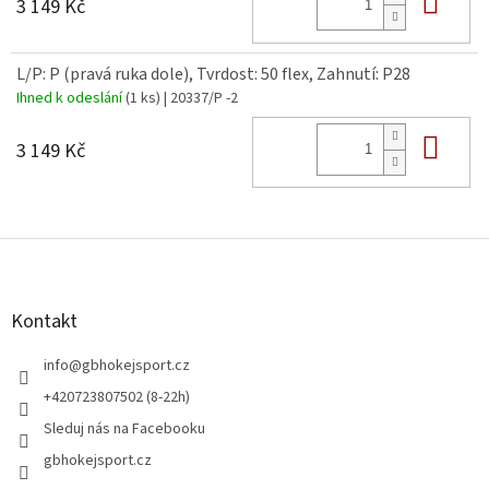
Do 
3 149 Kč
L/P: P (pravá ruka dole), Tvrdost: 50 flex, Zahnutí: P28
Ihned k odeslání
(1 ks)
| 20337/P -2
Do 
3 149 Kč
Z
á
p
a
Kontakt
t
í
info
@
gbhokejsport.cz
+420723807502 (8-22h)
Sleduj nás na Facebooku
gbhokejsport.cz