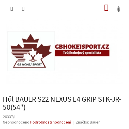
Přejít
NÁKUP
na
obsah
KOŠÍK
Hůl BAUER S22 NEXUS E4 GRIP STK-JR-
50(54")
20337/L -
Průměrné
Neohodnoceno
Podrobnosti hodnocení
Značka:
Bauer
hodnocení