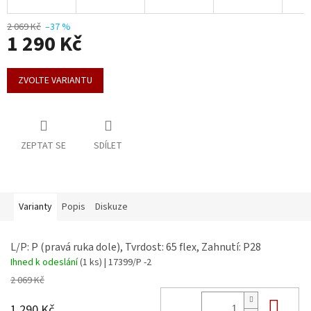
2 069 Kč
–37 %
1 290 Kč
Měrná
cena:
ZVOLTE VARIANTU
ZEPTAT SE
SDÍLET
Varianty
Popis
Diskuze
L/P: P (pravá ruka dole), Tvrdost: 65 flex, Zahnutí: P28
Ihned k odeslání
(1 ks)
| 17399/P -2
2 069 Kč
Do 
1 290 Kč