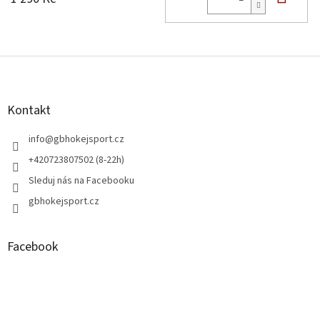
Z
á
p
a
Kontakt
t
í
info
@
gbhokejsport.cz
+420723807502 (8-22h)
Sleduj nás na Facebooku
gbhokejsport.cz
Facebook