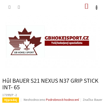
Přejít
NÁKUP
na
obsah
KOŠÍK
Hůl BAUER S21 NEXUS N37 GRIP STICK
INT- 65
17399/P -2
Průměrné
Neohodnoceno
Podrobnosti hodnocení
Značka:
Bauer
Výprodej
hodnocení