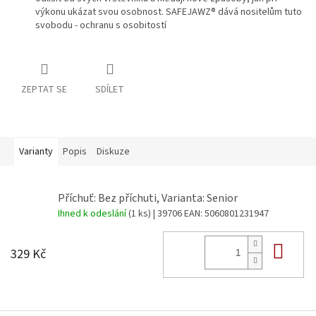
výkonu ukázat svou osobnost. SAFEJAWZ® dává nositelům tuto
svobodu - ochranu s osobitostí
ZEPTAT SE
SDÍLET
Varianty
Popis
Diskuze
Příchuť: Bez příchuti, Varianta: Senior
Ihned k odeslání
(1 ks)
| 39706
EAN:
5060801231947
Do 
329 Kč