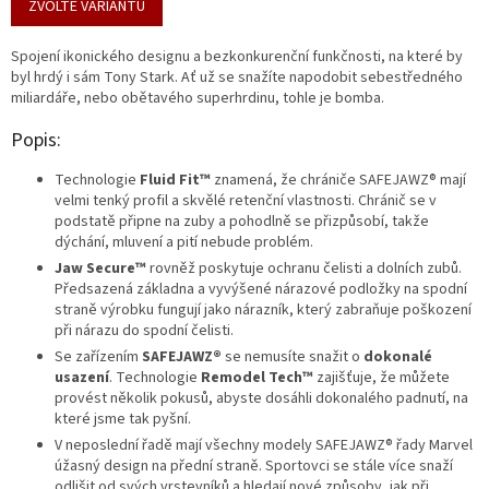
cena:
ZVOLTE VARIANTU
Spojení ikonického designu a bezkonkurenční funkčnosti, na které by
byl hrdý i sám Tony Stark. Ať už se snažíte napodobit sebestředného
miliardáře, nebo obětavého superhrdinu, tohle je bomba.
Popis:
Technologie
Fluid Fit™
znamená, že chrániče SAFEJAWZ® mají
velmi tenký profil a skvělé retenční vlastnosti. Chránič se v
podstatě připne na zuby a pohodlně se přizpůsobí, takže
dýchání, mluvení a pití nebude problém.
Jaw Secure™
rovněž poskytuje ochranu čelisti a dolních zubů.
Předsazená základna a vyvýšené nárazové podložky na spodní
straně výrobku fungují jako nárazník, který zabraňuje poškození
při nárazu do spodní čelisti.
Se zařízením
SAFEJAWZ®
se nemusíte snažit o
dokonalé
usazení
. Technologie
Remodel Tech™
zajišťuje, že můžete
provést několik pokusů, abyste dosáhli dokonalého padnutí, na
které jsme tak pyšní.
V neposlední řadě mají všechny modely SAFEJAWZ® řady Marvel
úžasný design na přední straně. Sportovci se stále více snaží
odlišit od svých vrstevníků a hledají nové způsoby, jak při