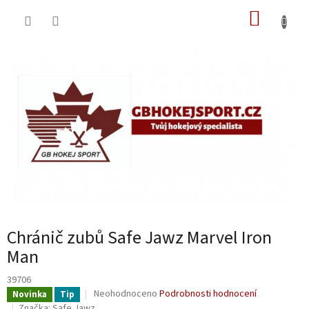
Přejít
NÁKUP
na
obsah
KOŠÍK
Chránič zubů Safe Jawz Marvel Iron
Man
39706
Průměrné
Neohodnoceno
Podrobnosti hodnocení
Novinka
Tip
hodnocení
Značka:
Safe Jawz