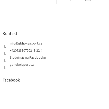
Z
á
p
a
Kontakt
t
í
info
@
gbhokejsport.cz
+420723807502 (8-22h)
Sleduj nás na Facebooku
gbhokejsport.cz
Facebook