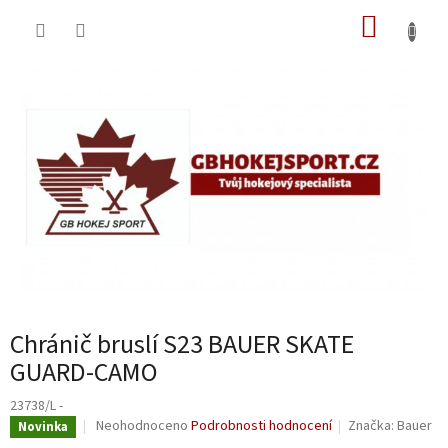
Přejít
NÁKUP
na
obsah
KOŠÍK
Chránič bruslí S23 BAUER SKATE
GUARD-CAMO
23738/L -
Průměrné
Neohodnoceno
Podrobnosti hodnocení
Značka:
Bauer
Novinka
hodnocení