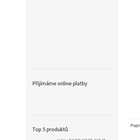
r
a
n
n
í
p
a
n
e
l
Přijímáme online platby
Popi
Top 5 produktů