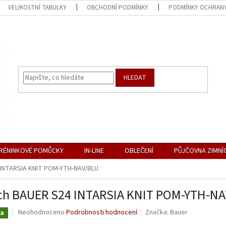
VELIKOSTNÍ TABULKY
OBCHODNÍ PODMÍNKY
PODMÍNKY OCHRANY
HLEDAT
RÉNINKOVÉ POMŮCKY
IN-LINE
OBLEČENÍ
PŮJČOVNA ZIMNÍ
 INTARSIA KNIT POM-YTH-NAV/BLU
ch BAUER S24 INTARSIA KNIT POM-YTH-N
Průměrné
Neohodnoceno
Podrobnosti hodnocení
Značka:
Bauer
ka
hodnocení