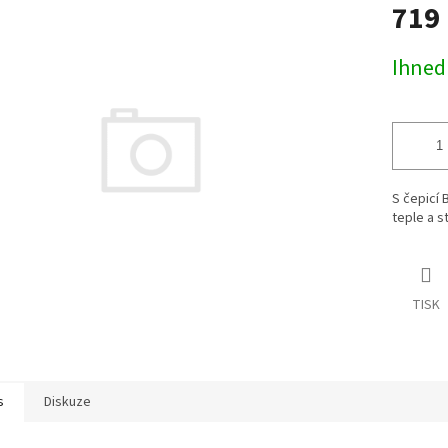
719
produktu
je
0,0
Měrná
Ihned
z
cena:
5
hvězdiček.
S čepicí 
teple a s
TISK
s
Diskuze