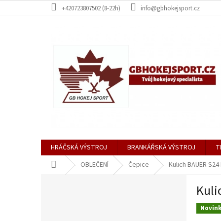
Přejít
+420723807502 (8-22h)
info@gbhokejsport.cz
na
obsah
HRÁČSKÁ VÝSTROJ
BRANKÁŘSKÁ VÝSTROJ
T
Domů
OBLEČENÍ
Čepice
Kulich BAUER S24
P
Kuli
o
s
Novin
t