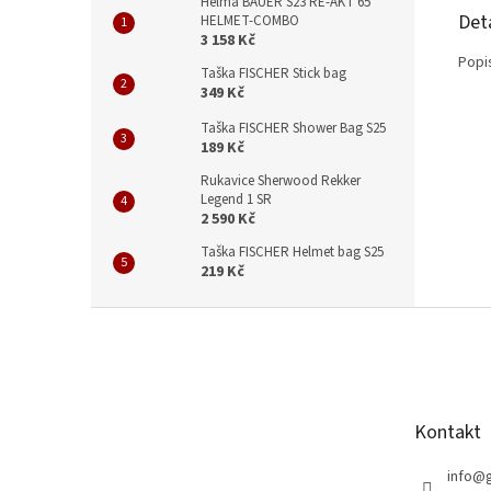
Helma BAUER S23 RE-AKT 65
Det
HELMET-COMBO
3 158 Kč
Popi
Taška FISCHER Stick bag
349 Kč
Taška FISCHER Shower Bag S25
189 Kč
Rukavice Sherwood Rekker
Legend 1 SR
2 590 Kč
Taška FISCHER Helmet bag S25
219 Kč
Z
á
p
a
t
Kontakt
í
info
@