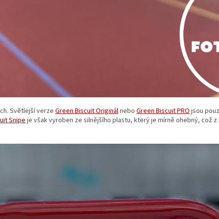
ích. Světlejší verze
Green Biscuit Originál
nebo
Green Biscuit PRO
jsou pouze
uit Snipe
je však vyroben ze silnějšího plastu, který je mírně ohebný, což z