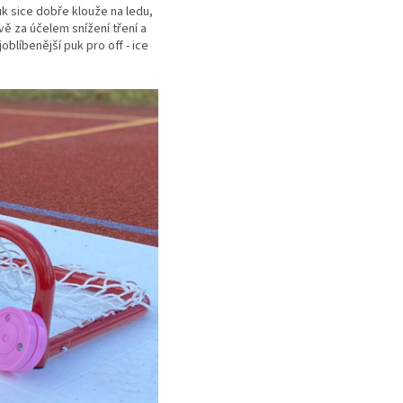
k sice dobře klouže na ledu,
ě za účelem snížení tření a
oblíbenější puk pro off - ice