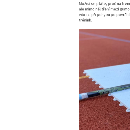
Možná se ptáte, proč na trén
ale mimo něj tření mezi gumo
vibrací při pohybu po površíc
trénink.