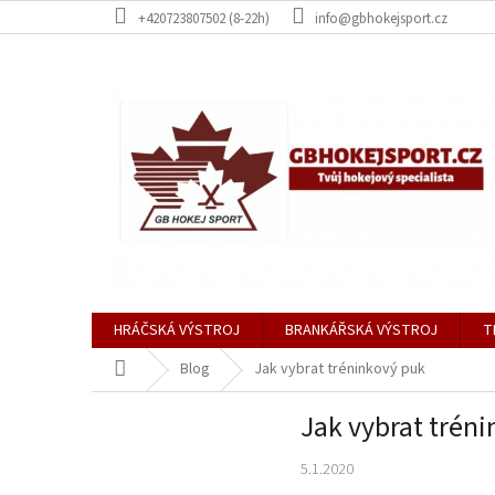
Přejít
+420723807502 (8-22h)
info@gbhokejsport.cz
na
obsah
HRÁČSKÁ VÝSTROJ
BRANKÁŘSKÁ VÝSTROJ
T
Domů
Blog
Jak vybrat tréninkový puk
Jak vybrat trén
5.1.2020